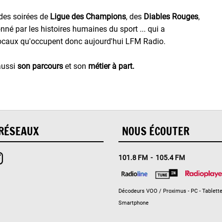
des soirées de
Ligue des Champions
, des
Diables Rouges
,
onné par les histoires humaines du sport ... qui a
locaux qu'occupent donc aujourd'hui LFM Radio.
aussi
son parcours
et son
métier à part.
RÉSEAUX
NOUS ÉCOUTER
101.8 FM - 105.4 FM
Décodeurs VOO / Proximus - PC - Tablette
Smartphone