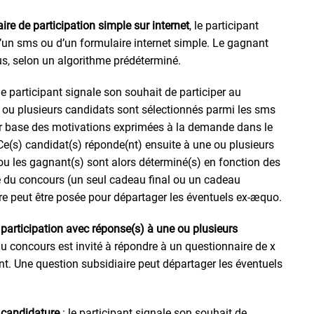
ire de participation simple sur internet
, le participant
d’un sms ou d’un formulaire internet simple. Le gagnant
us, selon un algorithme prédéterminé.
 le participant signale son souhait de participer au
 ou plusieurs candidats sont sélectionnés parmi les sms
ur base des motivations exprimées à la demande dans le
Ce(s) candidat(s) réponde(nt) ensuite à une ou plusieurs
 ou les gagnant(s) sont alors déterminé(s) en fonction des
e du concours (un seul cadeau final ou un cadeau
re peut être posée pour départager les éventuels ex-æquo.
e participation avec réponse(s) à une ou plusieurs
 au concours est invité à répondre à un questionnaire de x
nt. Une question subsidiaire peut départager les éventuels
e candidature
: le participant signale son souhait de