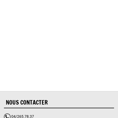
Oups, vous avez
rencontré une erreur.
Il semble que la page que vous recherchez n’existe
plus.
NOUS CONTACTER
04/265.78.37