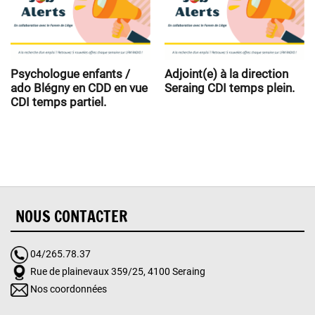
Psychologue enfants /
Adjoint(e) à la direction
ado Blégny en CDD en vue
Seraing CDI temps plein.
CDI temps partiel.
NOUS CONTACTER
04/265.78.37
Rue de plainevaux 359/25, 4100 Seraing
Nos coordonnées