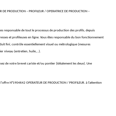
TEUR DE PRODUCTION – PROFILEUR / OPERATRICE DE PRODUCTION –
tes responsable de tout le processus de production des profils, depuis
s presses et profileuses en ligne. Vous êtes responsable du bon fonctionnement
duit fini, contrôle essentiellement visuel ou métrologique (mesures
er niveau (entretien, huile,…).
ez de votre brevet cariste et/ou pontier (idéalement les deux). Une
 de l'offre N°1904642 OPERATEUR DE PRODUCTION / PROFILEUR. à l’attention