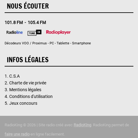
NOUS ÉCOUTER
101.8 FM - 105.4 FM
Décodeurs VOO / Proximus - PC - Tablette - Smartphone
INFOS LÉGALES
1.
C.S.A
2.
Charte de vie privée
3.
Mentions légales
4.
Conditions d'utilisation
5.
Jeux concours
RadioKing © 2026 | Site radio créé avec
RadioKing
. RadioKing permet de
faire une radio
en ligne facilement.