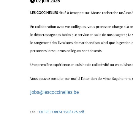
02 juin 2026
LES COCCINELLES
situé à Jemeppe-sur-Meuse recherche un/une Ai
En collaboration avec vos collègues, vous prenez en charge : La p
le débarrassage des tables ; Le service en salle de nos usagers ; La v
le rangement des livraisons de marchandises ainsi que la gestion 
personnes lorsque vos collègues sont absents.
Une première expérience en cuisine de collectivité ou en cuisine d
Vous pouvez postuler par mail à l’attention de Mme. Sagehomme C
jobs@lescoccinelles.be
URL :
OFFRE-FOREM-1906196.pdf