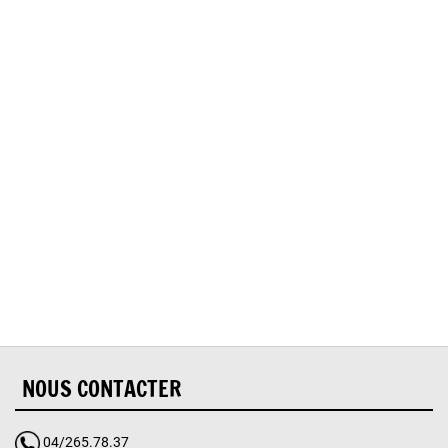
Oups, vous avez
rencontré une erreur.
Il semble que la page que vous recherchez n’existe
plus.
NOUS CONTACTER
04/265.78.37