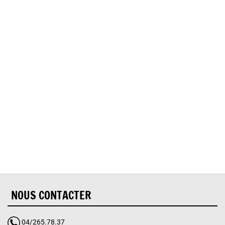
Oups, vous avez
rencontré une erreur.
Il semble que la page que vous recherchez n’existe
plus.
NOUS CONTACTER
04/265.78.37