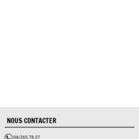
Oups, vous avez
rencontré une erreur.
Il semble que la page que vous recherchez n’existe
plus.
NOUS CONTACTER
04/265.78.37