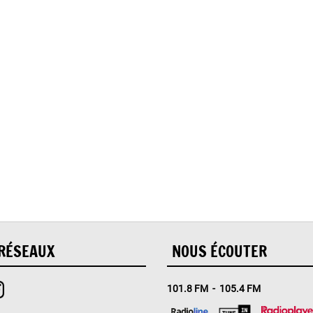
, vous avez rencontré une er
Il semble que la page que vous recherchez n’existe plus.
RÉSEAUX
NOUS ÉCOUTER
101.8 FM - 105.4 FM