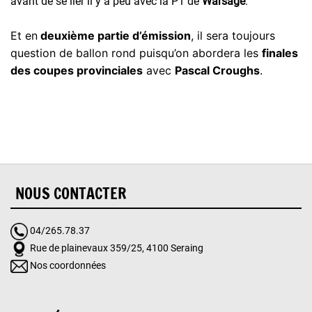
avant de se lier il y a peu avec la P1 de
Warsage
.
Et en
deuxième partie d’émission
, il sera toujours
question de ballon rond puisqu’on abordera les
finales
des coupes provinciales
avec
Pascal Croughs
.
NOUS CONTACTER
04/265.78.37
Rue de plainevaux 359/25, 4100 Seraing
Nos coordonnées