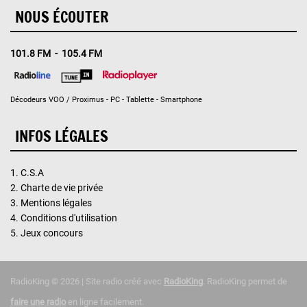
NOUS ÉCOUTER
101.8 FM - 105.4 FM
Décodeurs VOO / Proximus - PC - Tablette - Smartphone
INFOS LÉGALES
1.
C.S.A
2.
Charte de vie privée
3.
Mentions légales
4.
Conditions d'utilisation
5.
Jeux concours
RadioKing © 2026 | Site radio créé avec
RadioKing
. RadioKing permet de
faire une radio
en ligne facilement.