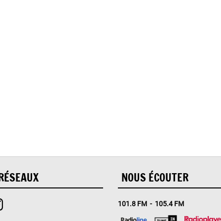
, vous avez rencontré une er
Il semble que la page que vous recherchez n’existe plus.
RÉSEAUX
NOUS ÉCOUTER
101.8 FM - 105.4 FM