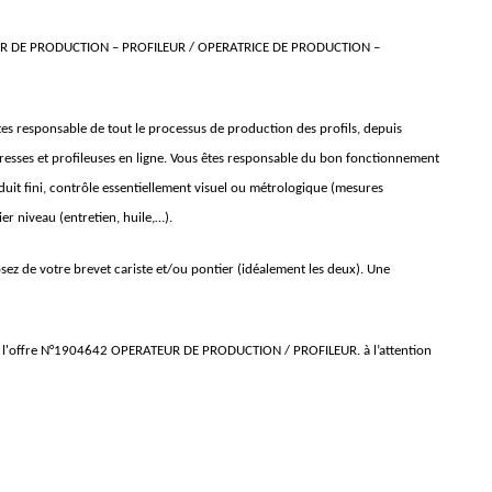
TEUR DE PRODUCTION – PROFILEUR / OPERATRICE DE PRODUCTION –
tes responsable de tout le processus de production des profils, depuis
s presses et profileuses en ligne. Vous êtes responsable du bon fonctionnement
duit fini, contrôle essentiellement visuel ou métrologique (mesures
er niveau (entretien, huile,…).
ez de votre brevet cariste et/ou pontier (idéalement les deux). Une
 de l'offre N°1904642 OPERATEUR DE PRODUCTION / PROFILEUR. à l’attention